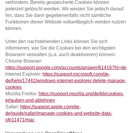
verhindern. Bereits gespeicherte Cookies können
jederzeit gelöscht werden. Wir weisen Sie jedoch darauf
hin, dass Sie dann gegebenenfalls nicht sämtliche
Funktionen dieser Website vollumfänglich werden nutzen
können.
Unter den nachstehenden Links können Sie sich
informieren, wie Sie die Cookies bei den wichtigsten
Browsern verwalten (u.a. auch deaktivieren) können:
Chrome Browser:
https://support.google.com/accounts/answer/61416?hl=de
Internet Explorer:
https://support.microsoft.com/de-
de/help/17442/windows-internet-explorer-delete-manage-
cookies
Mozilla Firefox:
https://support.mozilla.org/de/kb/cookies-
erlauben-und-ablehnen
Safari:
https://support.apple.com/de-
de/guide/safari/manage-cookies-and-website-data-
sfri11471/mac